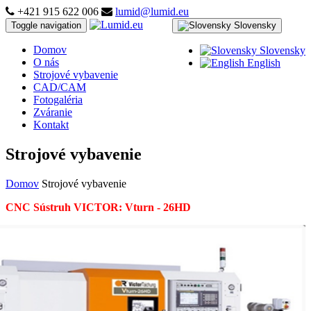
+421 915 622 006
lumid@lumid.eu
Toggle navigation
Slovensky
Domov
Slovensky
O nás
English
Strojové vybavenie
CAD/CAM
Fotogaléria
Zváranie
Kontakt
Strojové vybavenie
Domov
Strojové vybavenie
CNC Sústruh VICTOR: Vturn - 26HD