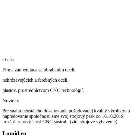
O nás
Firma zaoberajúca sa obrábaním ocelí,
nehrdzavejúcich a farebných ocelí,
plastov, prostredníctvom CNC technológií.
Novinky
Pre snahu neustáleho dosahovania požadovanej kvality výrobkov a
napredovanie spoločnosti sme svoj strojový park od 16.10.2019
rozšírli o nový 2 osí CNC sústruh. (vid. strojové vybavenie)
Lumid.eu