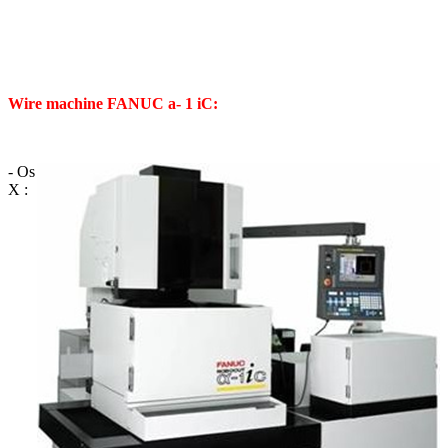
Wire machine FANUC a- 1 iC:
- Os
X :