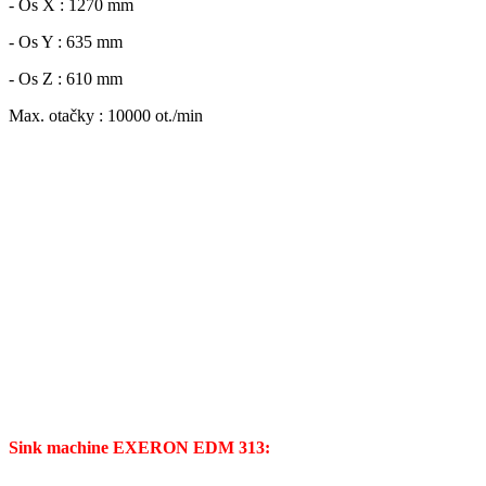
- Os X : 1270 mm
- Os Y : 635 mm
- Os Z : 610 mm
Max. otačky : 10000 ot./min
Sink machine EXERON EDM 313: